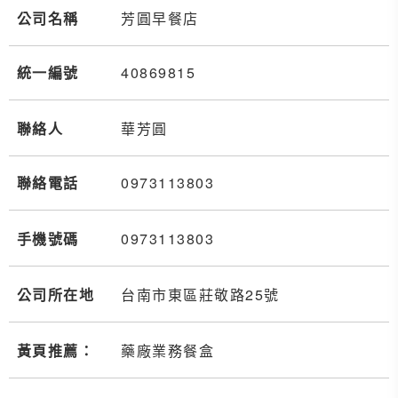
公司名稱
芳圓早餐店
統一編號
40869815
聯絡人
華芳圓
聯絡電話
0973
1
1
3
803
手機號碼
0973
1
1
3
803
公司所在地
台南市東區莊敬路25號
黃頁推薦：
藥廠業務餐盒