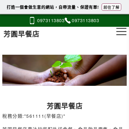
打造一個會做生意的網站，自帶流量、保證有單!
前往了解
0973
1
1
3
803
0973
1
1
3
803
芳圓早餐店
芳圓早餐店
稅務分類:"561111(早餐店)"